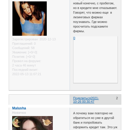
новый конечно, с пробегом,
но в кредите мне отказывают.
Говорят, что можно еще в
лизинговых фирмах
поузнавать. Где можно
просчитать подскажите
фирмы.
0
Зарегистрирован
: 2020-12-13
Приглашений:
0
Сообщений:
58
Уважение:
[+0/-0]
Позитив:
[+0/-0]
Провел на форуме:
2 часа 46 минут
Последний визит:
2022-05-13 11:07:21
Поделиться
2021-
2
10-26 00:30:47
Malusha
Новичок
А почему вам повторно не
обратиться но уже в другой
банк и попробовать
оформить кредит там. Это уж