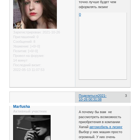
точно лучше будет чем
оформлять лизинг
0
Зарегистрирован
: 2021-10-26
Приглашений:
0
Сообщений:
8
Уважение:
[+0/-0]
Позитив:
[+0/-0]
Провел на форуме:
14 минут
Последний визит:
2022-05-13 11:07:53
Поделиться
2021-
3
10-26 00:31:08
Marfusha
Активный участник
А почему бы вам не
рассмотреть возможность
приобретения в компании
Хапай
автомобиль в лизинг
Выбор у них машин просто
огромный. У них очень