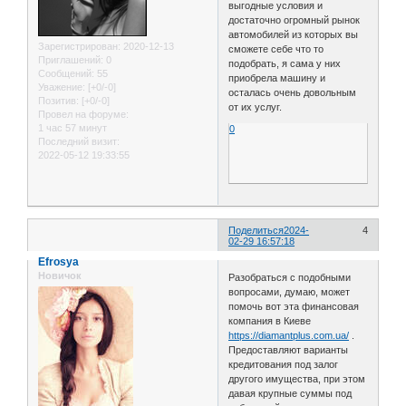
выгодные условия и
достаточно огромный рынок
автомобилей из которых вы
Зарегистрирован
: 2020-12-13
сможете себе что то
Приглашений:
0
подобрать, я сама у них
Сообщений:
55
приобрела машину и
Уважение:
[+0/-0]
осталась очень довольным
Позитив:
[+0/-0]
от их услуг.
Провел на форуме:
1 час 57 минут
0
Последний визит:
2022-05-12 19:33:55
Поделиться
2024-
4
02-29 16:57:18
Efrosya
Новичок
Разобраться с подобными
вопросами, думаю, может
помочь вот эта финансовая
компания в Киеве
https://diamantplus.com.ua/
.
Предоставляют варианты
кредитования под залог
другого имущества, при этом
давая крупные суммы под