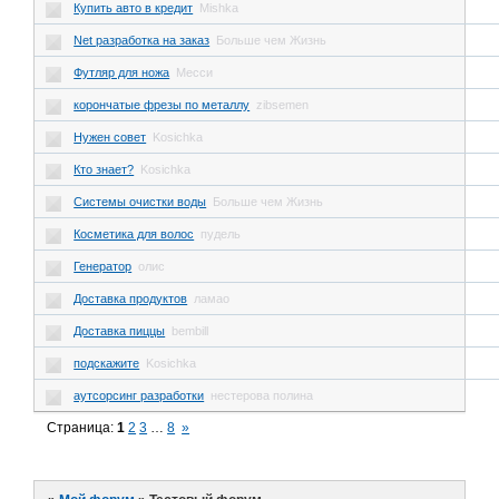
Купить авто в кредит
Mishka
Net разработка на заказ
Больше чем Жизнь
Футляр для ножа
Месси
корончатые фрезы по металлу
zibsemen
Нужен совет
Kosichka
Кто знает?
Kosichka
Системы очистки воды
Больше чем Жизнь
Косметика для волос
пудель
Генератор
олис
Доставка продуктов
ламао
Доставка пиццы
bembill
подскажите
Kosichka
аутсорсинг разработки
нестерова полина
Страница:
1
2
3
…
8
»