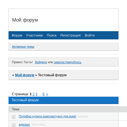
Мой форум
Форум
Участники
Поиск
Регистрация
Войти
Активные темы
Привет, Гость!
Войдите
или
зарегистрируйтесь
.
»
Мой форум
»
Тестовый форум
Страница:
1
2
3
…
8
»
Тестовый форум
Тема
Потрібно купити комплектуючі для воріт
пудель
адвокат
Marfusha