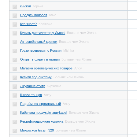
книжки
зорька
Продати волосся
олис
Кто знает?
Kosichka
Купить дистиллятор у Львові
Больше чем Жизнь
Автомобильный крепеж
Больше чем Жизнь
Грузоперевозки по России
Mishka
Открыть фирму в латвии
Больше чем Жизнь
Магазин ортопедических товаров
Алсу
Купити под-системy
Больше чем Жизнь
Лікування отиту
Кирченко
Школа танцев
Алсу
Подъёмник строительный
Алсу
Кабельна продукція lapp-kabel
Больше чем Жизнь
Ректификационная колонна
Больше чем Жизнь
Микроскоп leica m320
Больше чем Жизнь