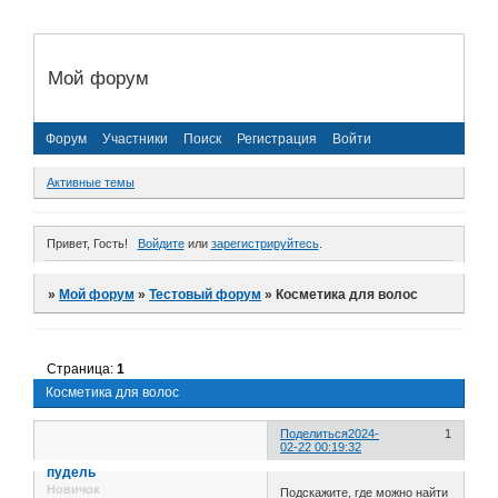
Мой форум
Форум
Участники
Поиск
Регистрация
Войти
Активные темы
Привет, Гость!
Войдите
или
зарегистрируйтесь
.
»
Мой форум
»
Тестовый форум
»
Косметика для волос
Страница:
1
Косметика для волос
Поделиться
2024-
1
02-22 00:19:32
пудель
Новичок
Подскажите, где можно найти