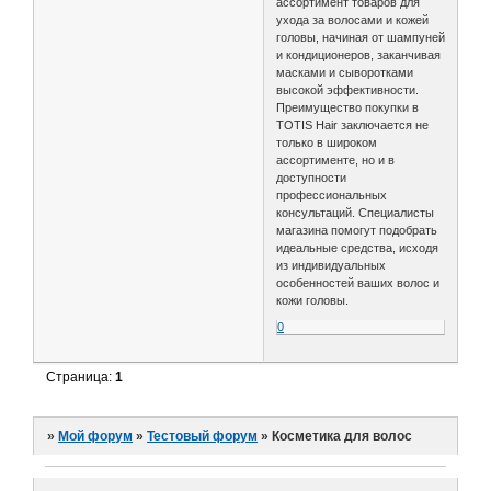
ассортимент товаров для
ухода за волосами и кожей
головы, начиная от шампуней
и кондиционеров, заканчивая
масками и сыворотками
высокой эффективности.
Преимущество покупки в
TOTIS Hair заключается не
только в широком
ассортименте, но и в
доступности
профессиональных
консультаций. Специалисты
магазина помогут подобрать
идеальные средства, исходя
из индивидуальных
особенностей ваших волос и
кожи головы.
0
Страница:
1
»
Мой форум
»
Тестовый форум
»
Косметика для волос