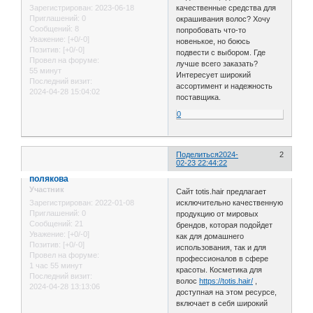
качественные средства для
Зарегистрирован
: 2023-06-18
Приглашений:
0
окрашивания волос? Хочу
Сообщений:
8
попробовать что-то
Уважение:
[+0/-0]
новенькое, но боюсь
Позитив:
[+0/-0]
подвести с выбором. Где
Провел на форуме:
лучше всего заказать?
55 минут
Интересует широкий
Последний визит:
ассортимент и надежность
2024-04-28 15:04:02
поставщика.
0
Поделиться
2024-
2
02-23 22:44:22
полякова
Участник
Сайт totis.hair предлагает
исключительно качественную
Зарегистрирован
: 2022-01-08
Приглашений:
0
продукцию от мировых
Сообщений:
21
брендов, которая подойдет
Уважение:
[+0/-0]
как для домашнего
Позитив:
[+0/-0]
использования, так и для
Провел на форуме:
профессионалов в сфере
1 час 55 минут
красоты. Косметика для
Последний визит:
волос
https://totis.hair/
,
2024-04-28 13:13:06
доступная на этом ресурсе,
включает в себя широкий