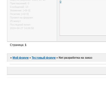
0
Приглашений:
0
Сообщений:
13
Уважение:
[+0/-0]
Позитив:
[+0/-0]
Провел на форуме:
25 минут
Последний визит:
2024-04-27 14:09:58
Страница:
1
»
Мой форум
»
Тестовый форум
»
Net разработка на заказ