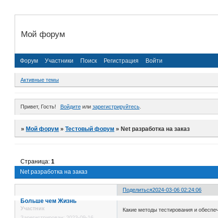
Мой форум
Форум
Участники
Поиск
Регистрация
Войти
Активные темы
Привет, Гость!
Войдите
или
зарегистрируйтесь
.
»
Мой форум
»
Тестовый форум
»
Net разработка на заказ
Страница:
1
Net разработка на заказ
Поделиться
2024-03-06 02:24:06
Больше чем Жизнь
Участник
Какие методы тестирования и обеспе
Зарегистрирован
: 2023-09-16