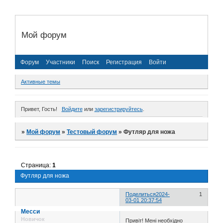
Мой форум
Форум
Участники
Поиск
Регистрация
Войти
Активные темы
Привет, Гость!
Войдите
или
зарегистрируйтесь
.
»
Мой форум
»
Тестовый форум
»
Футляр для ножа
Страница:
1
Футляр для ножа
Поделиться
2024-
1
03-01 20:37:54
Месси
Новичок
Привіт! Мені необхідно