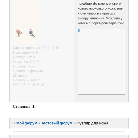
придбати футляр для свого
нового японського ножа, але
я сумніваюсь з приводу
вибору магазину. Можливо у
когось є перевірені варіанти?
0
Зарегистрирован
: 2024-01-19
Приглашений:
0
Сообщений:
4
Уважение:
[+0/-0]
Позитив:
[+0/-0]
Провел на форуме:
25 минут
Последний визит:
2024-03-02 15:06:40
Страница:
1
»
Мой форум
»
Тестовый форум
»
Футляр для ножа