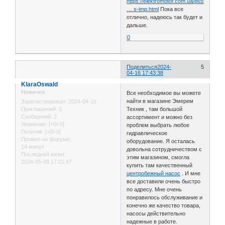
https://elektromotor.com.ua/p659643160
… s-imp.html
Пока все
отлично, надеюсь так будет и
дальше.
0
Поделиться
2024-
5
04-16 17:43:38
KlaraOswald
Новичок
Все необходимое вы можете
найти в магазине Эмерем
Зарегистрирован
: 2024-04-16
Приглашений:
0
Техник , там большой
Сообщений:
2
ассортимент и можно без
Уважение:
[+0/-0]
проблем выбрать любое
Позитив:
[+0/-0]
гидравлическое
Провел на форуме:
оборудование. Я осталась
14 минут
довольна сотрудничеством с
Последний визит:
этим магазином, смогла
2024-05-09 17:01:47
купить там качественный
центробежный насос
. И мне
все доставили очень быстро
по адресу. Мне очень
понравилось обслуживание и
конечно же качество товара,
насосы действительно
надежные в работе.