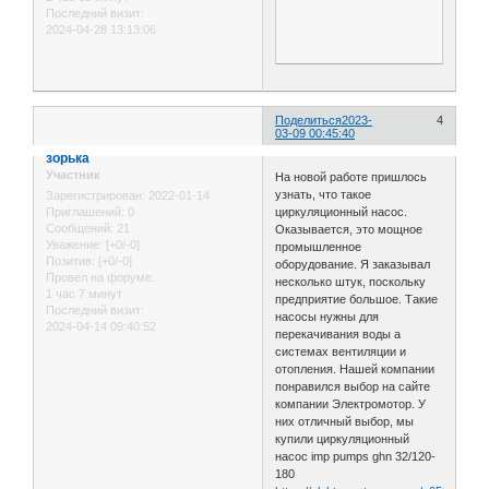
Последний визит:
2024-04-28 13:13:06
Поделиться
2023-
4
03-09 00:45:40
зорька
Участник
На новой работе пришлось
узнать, что такое
Зарегистрирован
: 2022-01-14
Приглашений:
0
циркуляционный насос.
Сообщений:
21
Оказывается, это мощное
Уважение:
[+0/-0]
промышленное
Позитив:
[+0/-0]
оборудование. Я заказывал
Провел на форуме:
несколько штук, поскольку
1 час 7 минут
предприятие большое. Такие
Последний визит:
насосы нужны для
2024-04-14 09:40:52
перекачивания воды а
системах вентиляции и
отопления. Нашей компании
понравился выбор на сайте
компании Электромотор. У
них отличный выбор, мы
купили циркуляционный
насос imp pumps ghn 32/120-
180