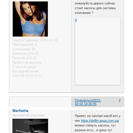
пожалуйста дорого сейчас
стоит насосы для системы
отопления ?
0
Зарегистрирован
: 2020-12-13
Приглашений:
0
Сообщений:
58
Уважение:
[+0/-0]
Позитив:
[+0/-0]
Провел на форуме:
2 часа 46 минут
Последний визит:
2022-05-13 11:07:21
Поделиться
2022-
2
02-01 14:26:35
Marfusha
Активный участник
Привет, ну смотря какой вот у
них
https://delfin-aqua.com.ua/
можно глянуть насосы, тут
разные есть , и цены тут