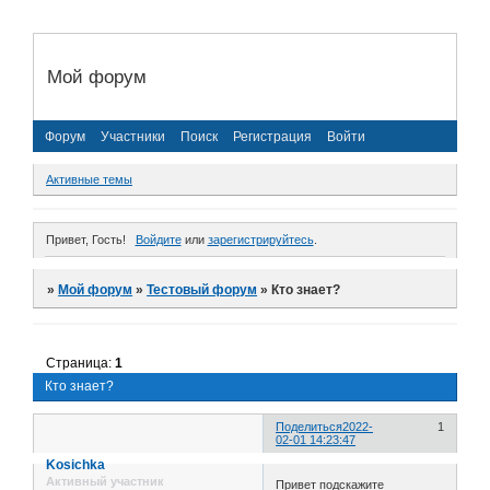
Мой форум
Форум
Участники
Поиск
Регистрация
Войти
Активные темы
Привет, Гость!
Войдите
или
зарегистрируйтесь
.
»
Мой форум
»
Тестовый форум
»
Кто знает?
Страница:
1
Кто знает?
Поделиться
2022-
1
02-01 14:23:47
Kosichka
Активный участник
Привет подскажите