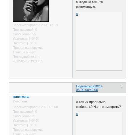
выгодные так что
рекомендую.
0
Зарегистрирован
: 2020-12-13
Приглашений:
0
Сообщений:
55
Уважение:
[+0/-0]
Позитив:
[+0/-0]
Провел на форуме:
1 час 57 минут
Последний визит:
2022-05-12 19:33:55
Поделиться
2023-
3
03-09 00:42:06
полякова
Участник
А как их правильно
выбирать? На что смотреть?
Зарегистрирован
: 2022-01-08
Приглашений:
0
0
Сообщений:
21
Уважение:
[+0/-0]
Позитив:
[+0/-0]
Провел на форуме:
1 час 55 минут