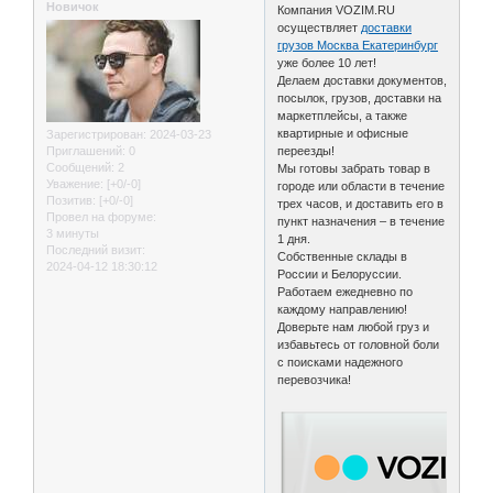
Новичок
Компания VOZIM.RU
осуществляет
доставки
грузов Москва Екатеринбург
уже более 10 лет!
Делаем доставки документов,
посылок, грузов, доставки на
маркетплейсы, а также
квартирные и офисные
Зарегистрирован
: 2024-03-23
переезды!
Приглашений:
0
Сообщений:
2
Мы готовы забрать товар в
Уважение:
[+0/-0]
городе или области в течение
Позитив:
[+0/-0]
трех часов, и доставить его в
Провел на форуме:
пункт назначения – в течение
3 минуты
1 дня.
Последний визит:
Собственные склады в
2024-04-12 18:30:12
России и Белоруссии.
Работаем ежедневно по
каждому направлению!
Доверьте нам любой груз и
избавьтесь от головной боли
с поисками надежного
перевозчика!