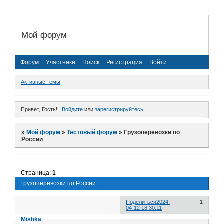
Мой форум
Форум
Участники
Поиск
Регистрация
Войти
Активные темы
Привет, Гость!
Войдите
или
зарегистрируйтесь
.
»
Мой форум
»
Тестовый форум
»
Грузоперевозки по
России
Страница:
1
Грузоперевозки по России
Поделиться
2024-
1
04-12 18:30:11
Mishka