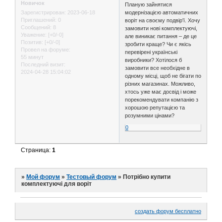
Новичок
Планую зайнятися
модернізацією автоматичних
Зарегистрирован
: 2023-06-18
Приглашений:
0
воріт на своєму подвір'ї. Хочу
Сообщений:
8
замовити нові комплектуючі,
Уважение:
[+0/-0]
але виникає питання – де це
Позитив:
[+0/-0]
зробити краще? Чи є якісь
Провел на форуме:
перевірені українські
55 минут
виробники? Хотілося б
Последний визит:
замовити все необхідне в
2024-04-28 15:04:02
одному місці, щоб не бігати по
різних магазинах. Можливо,
хтось уже має досвід і може
порекомендувати компанію з
хорошою репутацією та
розумними цінами?
0
Страница:
1
»
Мой форум
»
Тестовый форум
»
Потрібно купити
комплектуючі для воріт
создать форум бесплатно