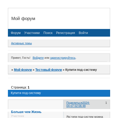
Мой форум
Форум
Участники
Поиск
Регистрация
Войти
Активные темы
Привет, Гость!
Войдите
или
зарегистрируйтесь
.
»
Мой форум
»
Тестовый форум
»
Купити под-системy
Страница:
1
Купити под-системy
Поделиться
2024-
1
04-07 02:06:48
Больше чем Жизнь
Участник
Які типи под-систем можна