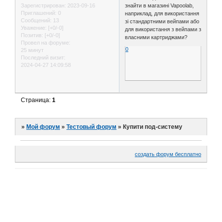
знайти в магазині Vapoolab,
Зарегистрирован
: 2023-09-16
Приглашений:
0
наприклад, для використання
Сообщений:
13
зі стандартними вейпами або
Уважение:
[+0/-0]
для використання з вейпами з
Позитив:
[+0/-0]
власними картриджами?
Провел на форуме:
0
25 минут
Последний визит:
2024-04-27 14:09:58
Страница:
1
»
Мой форум
»
Тестовый форум
»
Купити под-системy
создать форум бесплатно