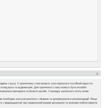
2
ідини з вуха. У хронічному стані можуть спостерігатися постійний відчуття
огляд вуха та аудіометрію. Для хронічного стану можуть бути потрібні
изапальні препарати та болісні засоби. У випадку хронічного отиту може
ям необхідно консультуватися з лікарем та дотримуватися рекомендацій. Якщо
ся з фармацевтом про правильний режим дозування та можливі побічні ефекти.