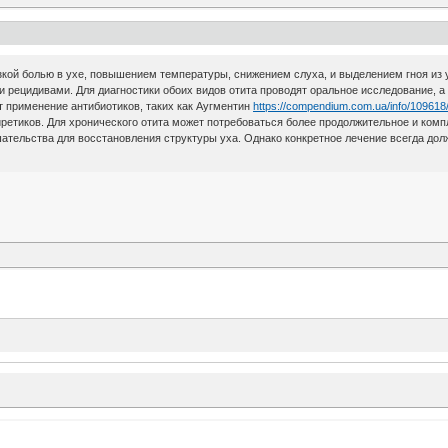
кой болью в ухе, повышением температуры, снижением слуха, и выделением гноя из у
 рецидивами. Для диагностики обоих видов отита проводят оральное исследование, а
т применение антибиотиков, таких как Аугментин
https://compendium.com.ua/info/109618
ретиков. Для хронического отита может потребоваться более продолжительное и комп
шательства для восстановления структуры уха. Однако конкретное лечение всегда до