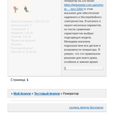
генератор на 220 Вольт
https://ignispower.com.ua/ru/product-
ta … toru-220v/
в этом
магазине для обеспечения
надежного и бесперебойного
электричества. В каталоге я
Зарегистрирован
: 2024-01-19
Приглашений:
0
нашел несколько вариантов,
Сообщений:
4
но после сравнения
Уважение:
[+0/-0]
характеристик выбрал
Позитив:
[+0/-0]
подходящую модель.
Провел на форуме:
Менеджер магазина
25 минут
подсказал мне все детали и
Последний визит:
возможности генератора. Я
2024-03-02 15:06:40
уверен, что это правильное
решение для моего дома,
особенно в зимнее время.
0
Страница:
1
»
Мой форум
»
Тестовый форум
»
Генератор
создать форум бесплатно