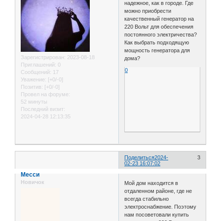
надежное, как в городе. Где
можно приобрести
качественный генератор на
220 Вольт для обеспечения
постоянного электричества?
Как выбрать подходящую
мощность генератора для
Зарегистрирован
: 2023-08-18
дома?
Приглашений:
0
0
Сообщений:
17
Уважение:
[+0/-0]
Позитив:
[+0/-0]
Провел на форуме:
52 минуты
Последний визит:
2024-04-28 12:13:35
Поделиться
2024-
3
02-23 16:07:02
Месси
Новичок
Мой дом находится в
отдаленном районе, где не
всегда стабильно
электроснабжение. Поэтому
нам посоветовали купить