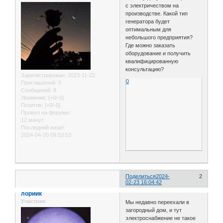
с электричеством на
производстве. Какой тип
генератора будет
оптимальным для
небольшого предприятия?
Где можно заказать
оборудование и получить
квалифицированную
консультацию?
Зарегистрирован
: 2023-11-22
0
Приглашений:
0
Сообщений:
8
Уважение:
[+0/-0]
Позитив:
[+0/-0]
Провел на форуме:
12 минут
Последний визит:
2024-04-20 09:53:53
Поделиться
2024-
2
02-23 16:04:42
лориик
Участник
Мы недавно переехали в
загородный дом, и тут
электроснабжение не такое