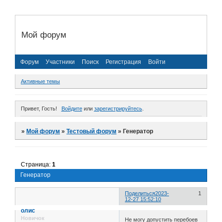
Мой форум
Форум
Участники
Поиск
Регистрация
Войти
Активные темы
Привет, Гость!
Войдите
или
зарегистрируйтесь
.
»
Мой форум
»
Тестовый форум
»
Генератор
Страница:
1
Генератор
Поделиться
2023-
1
12-27 15:52:10
олис
Новичок
Не могу допустить перебоев