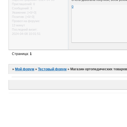
Приглашений:
0
0
Сообщений:
3
Уважение:
[+0/-0]
Позитив:
[+0/-0]
Провел на форуме:
13 минут
Последний визит:
2024-04-08 10:01:51
Страница:
1
»
Мой форум
»
Тестовый форум
»
Магазин ортопедических товаро