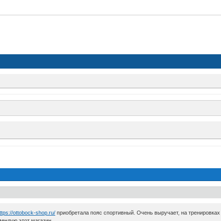
в
ttps://ottobock-shop.ru/
приобретала пояс спортивный. Очень выручает, на тренировках
мендую этот магазин.