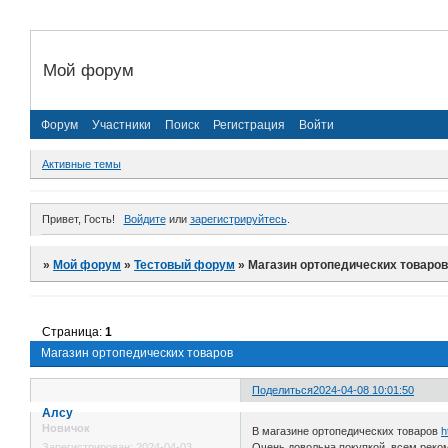
Мой форум
Форум
Участники
Поиск
Регистрация
Войти
Активные темы
Привет, Гость!
Войдите
или
зарегистрируйтесь
.
»
Мой форум
»
Тестовый форум
»
Магазин ортопедических товаро
Страница:
1
Магазин ортопедических товаров
Поделиться
2024-04-08 10:01:50
Алсу
Новичок
В магазине ортопедических товаров
h
Очень довольна покупкой, всем реко
Зарегистрирован
: 2024-04-03